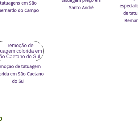
tatuagem preço em
tatuagens em São
especial
Santo André
Bernardo do Campo
de tat
Berna
emoção de tatuagem
orida em São Caetano
do Sul
o