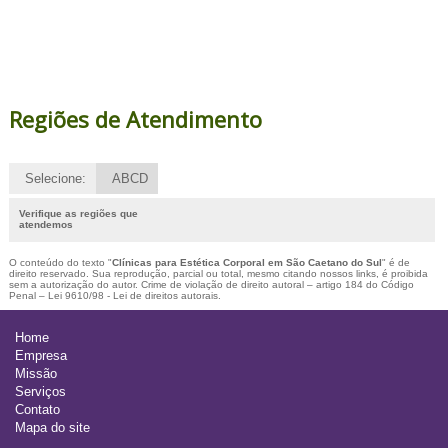
Regiões de Atendimento
Selecione:
ABCD
Verifique as regiões que
atendemos
O conteúdo do texto "
Clínicas para Estética Corporal em São Caetano do Sul
" é de
direito reservado. Sua reprodução, parcial ou total, mesmo citando nossos links, é proibida
sem a autorização do autor. Crime de violação de direito autoral – artigo 184 do Código
Penal –
Lei 9610/98 - Lei de direitos autorais
.
Home
Empresa
Missão
Serviços
Contato
Mapa do site