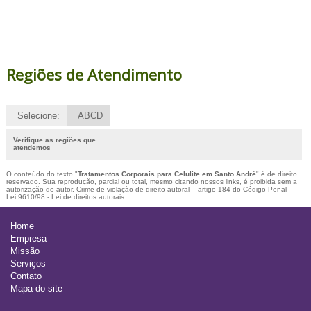
Regiões de Atendimento
Selecione:
ABCD
Verifique as regiões que
atendemos
O conteúdo do texto "
Tratamentos Corporais para Celulite em Santo André
" é de direito
reservado. Sua reprodução, parcial ou total, mesmo citando nossos links, é proibida sem a
autorização do autor. Crime de violação de direito autoral – artigo 184 do Código Penal –
Lei 9610/98 - Lei de direitos autorais
.
Home
Empresa
Missão
Serviços
Contato
Mapa do site