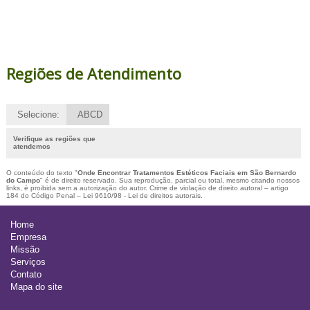
Regiões de Atendimento
Selecione:
ABCD
Verifique as regiões que
atendemos
O conteúdo do texto "
Onde Encontrar Tratamentos Estéticos Faciais em São Bernardo
do Campo
" é de direito reservado. Sua reprodução, parcial ou total, mesmo citando nossos
links, é proibida sem a autorização do autor. Crime de violação de direito autoral – artigo
184 do Código Penal –
Lei 9610/98 - Lei de direitos autorais
.
Home
Empresa
Missão
Serviços
Contato
Mapa do site