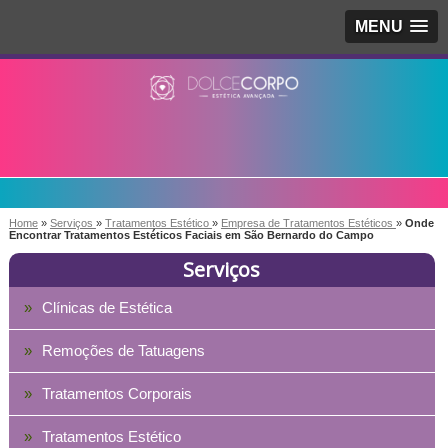
MENU
Home
»
Serviços
»
Tratamentos Estético
»
Empresa de Tratamentos Estéticos
»
Onde
Encontrar Tratamentos Estéticos Faciais em São Bernardo do Campo
Serviços
Clínicas de Estética
Remoções de Tatuagens
Tratamentos Corporais
Tratamentos Estético