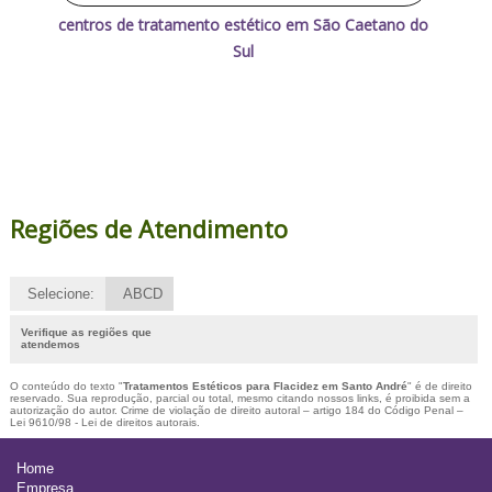
centros de tratamento estético em São Caetano do
Sul
Regiões de Atendimento
Selecione:
ABCD
Verifique as regiões que
atendemos
O conteúdo do texto "
Tratamentos Estéticos para Flacidez em Santo André
" é de direito
reservado. Sua reprodução, parcial ou total, mesmo citando nossos links, é proibida sem a
autorização do autor. Crime de violação de direito autoral – artigo 184 do Código Penal –
Lei 9610/98 - Lei de direitos autorais
.
Home
Empresa