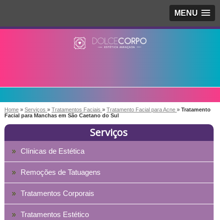
MENU
Home
»
Serviços
»
Tratamentos Faciais
»
Tratamento Facial para Acne
»
Tratamento
Facial para Manchas em São Caetano do Sul
Serviços
Clínicas de Estética
Remoções de Tatuagens
Tratamentos Corporais
Tratamentos Estético