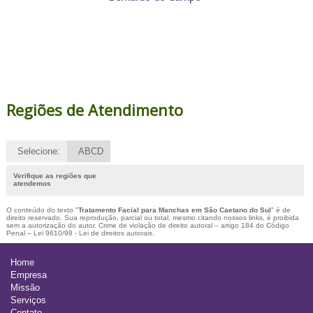
Regiões de Atendimento
Selecione:
ABCD
Verifique as regiões que
atendemos
O conteúdo do texto "
Tratamento Facial para Manchas em São Caetano do Sul
" é de
direito reservado. Sua reprodução, parcial ou total, mesmo citando nossos links, é proibida
sem a autorização do autor. Crime de violação de direito autoral – artigo 184 do Código
Penal –
Lei 9610/98 - Lei de direitos autorais
.
Home
Empresa
Missão
Serviços
Contato