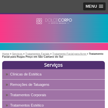
MENU
Home
»
Serviços
»
Tratamentos Faciais
»
Tratamento Facial para Acne
»
Tratamento
Facial para Rugas Preço em São Caetano do Sul
Serviços
Clínicas de Estética
Remoções de Tatuagens
Tratamentos Corporais
Tratamentos Estético