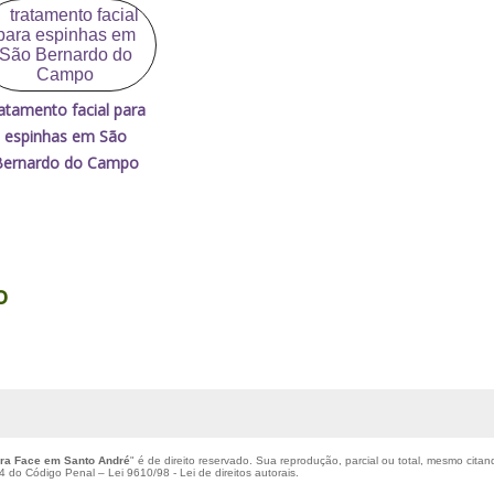
atamento facial para
espinhas em São
Bernardo do Campo
o
ara Face em Santo André
" é de direito reservado. Sua reprodução, parcial ou total, mesmo citan
184 do Código Penal –
Lei 9610/98 - Lei de direitos autorais
.