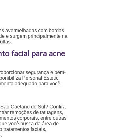
ões avermelhadas com bordas
ade e surgem principalmente na
ltas.
o facial para acne
roporcionar segurança e bem-
ponibiliza Personal Estetic
tamento adequado para você.
 São Caetano do Sul? Confira
ntrar remoções de tatuagens,
amentos corporais, entre outras
 que você busca da área de
 tratamentos faciais,
.