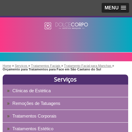
MENU
Home
»
Serviços
»
Tratamentos Faciais
»
Tratamento Facial para Manchas
»
Orçamento para Tratamentos para Face em São Caetano do Sul
Serviços
Clínicas de Estética
Remoções de Tatuagens
Tratamentos Corporais
Tratamentos Estético