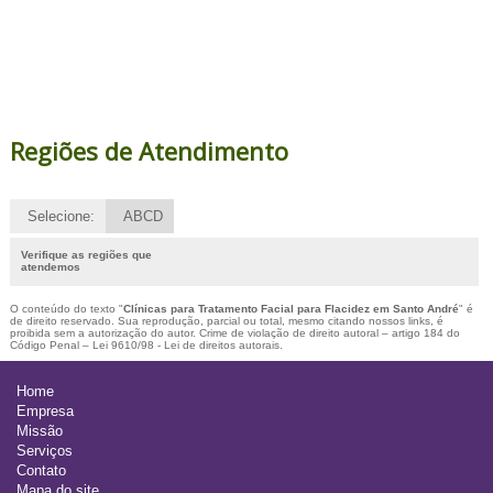
Regiões de Atendimento
Selecione:
ABCD
Verifique as regiões que
atendemos
O conteúdo do texto "
Clínicas para Tratamento Facial para Flacidez em Santo André
" é
de direito reservado. Sua reprodução, parcial ou total, mesmo citando nossos links, é
proibida sem a autorização do autor. Crime de violação de direito autoral – artigo 184 do
Código Penal –
Lei 9610/98 - Lei de direitos autorais
.
Home
Empresa
Missão
Serviços
Contato
Mapa do site