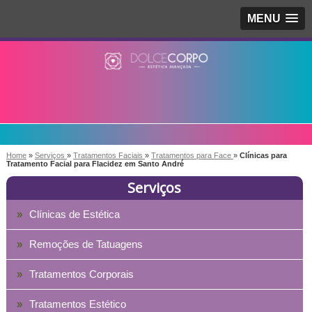
MENU
Home
»
Serviços
»
Tratamentos Faciais
»
Tratamentos para Face
»
Clínicas para
Tratamento Facial para Flacidez em Santo André
Serviços
Clínicas de Estética
Remoções de Tatuagens
Tratamentos Corporais
Tratamentos Estético